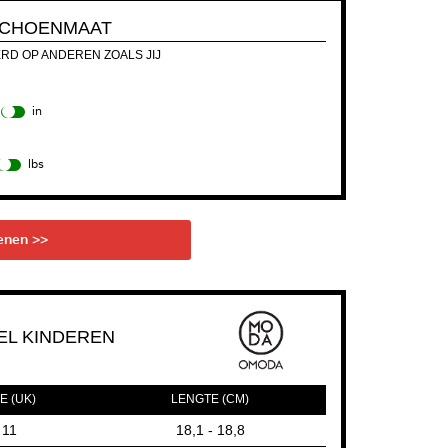
 SCHOENMAAT
ERD OP ANDEREN ZOALS JIJ
in
lbs
enen >>
L KINDEREN
E (UK)
LENGTE (CM)
11
18,1 - 18,8