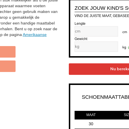
stuk makkelijker als u de juiste
apparaat waarmee voeten
ZOEK JOUW KIND'S
 echter geen gebruik maken van
VIND DE JUISTE MAAT, GEBASE
arop u gemakkelijk de
eronder een handige maattabel
Lengte
rhalen. Bent u op zoek naar de
cm
op de pagina
Amerikaanse
Gewicht
kg
Nu berek
SCHOENMAATTABE
MAAT
SIZ
30