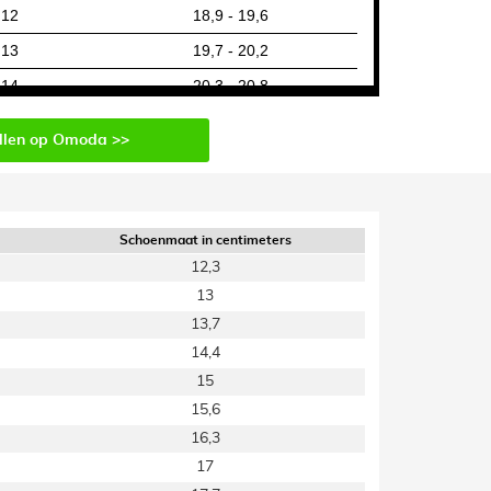
12
18,9 - 19,6
13
19,7 - 20,2
14
20,3 - 20,8
1.5
llen op Omoda >>
2.5
3
Schoenmaat in centimeters
12,3
13
13,7
14,4
15
15,6
16,3
17