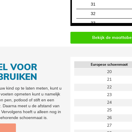
31
32
33
34
Bekijk de maattabe
35
36
Europese schoenmaat
EL VOOR
20
BRUIKEN
21
22
uw kind op te laten meten, kunt u
 voeten opmeten kunt u namelijk
23
en pen, potlood of stift en een
24
er. Daarna meet u de afstand van
25
 Vervolgens hoeft u alleen nog in
jbehorende schoenmaat is.
26
27